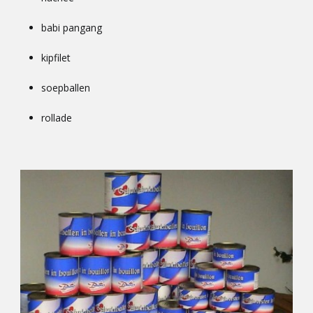
babi pangang
kipfilet
soepballen
rollade