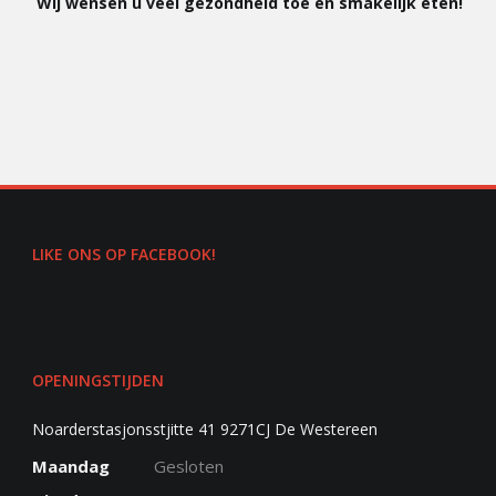
Wij wensen u veel gezondheid toe en smakelijk eten!
LIKE ONS OP FACEBOOK!
OPENINGSTIJDEN
Noarderstasjonsstjitte 41 9271CJ De Westereen
Maandag
Gesloten